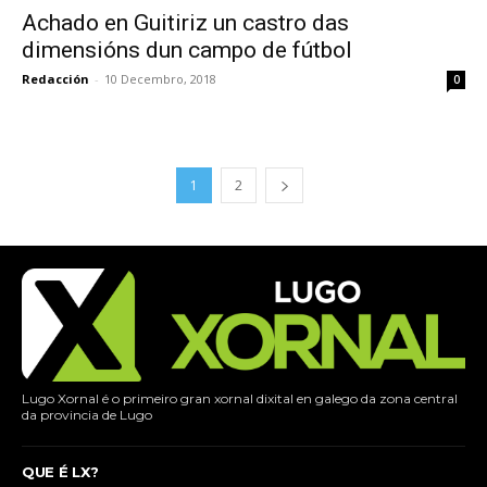
Achado en Guitiriz un castro das
dimensións dun campo de fútbol
Redacción
-
10 Decembro, 2018
0
1
2
Lugo Xornal é o primeiro gran xornal dixital en galego da zona central
da provincia de Lugo
QUE É LX?