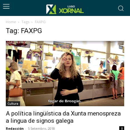
Home
Tags
FAXPG
Tag: FAXPG
Cultura
A política lingüística da Xunta menospreza
a lingua de signos galega
Redacción
-
5 Setembro, 2018
0