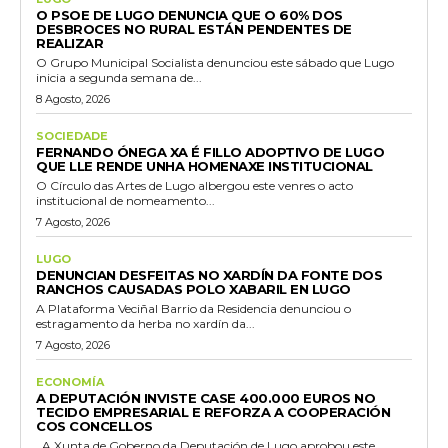
O PSOE DE LUGO DENUNCIA QUE O 60% DOS
DESBROCES NO RURAL ESTÁN PENDENTES DE
REALIZAR
O Grupo Municipal Socialista denunciou este sábado que Lugo
inicia a segunda semana de...
8 Agosto, 2026
SOCIEDADE
FERNANDO ÓNEGA XA É FILLO ADOPTIVO DE LUGO
QUE LLE RENDE UNHA HOMENAXE INSTITUCIONAL
O Círculo das Artes de Lugo albergou este venres o acto
institucional de nomeamento...
7 Agosto, 2026
LUGO
DENUNCIAN DESFEITAS NO XARDÍN DA FONTE DOS
RANCHOS CAUSADAS POLO XABARIL EN LUGO
A Plataforma Veciñal Barrio da Residencia denunciou o
estragamento da herba no xardín da...
7 Agosto, 2026
ECONOMÍA
A DEPUTACIÓN INVISTE CASE 400.000 EUROS NO
TECIDO EMPRESARIAL E REFORZA A COOPERACIÓN
COS CONCELLOS
A Xunta de Goberno da Deputación de Lugo aprobou este