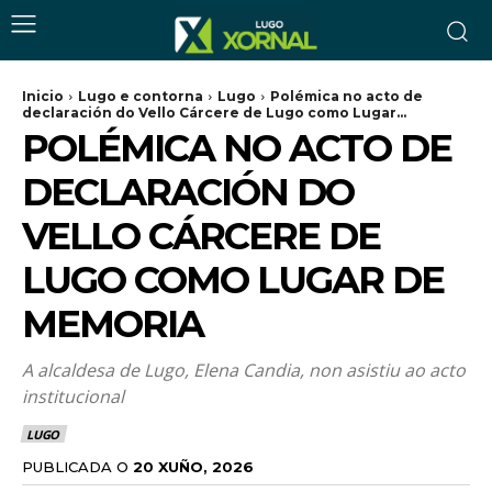
Inicio
Lugo e contorna
Lugo
Polémica no acto de
declaración do Vello Cárcere de Lugo como Lugar...
POLÉMICA NO ACTO DE
DECLARACIÓN DO
VELLO CÁRCERE DE
LUGO COMO LUGAR DE
MEMORIA
A alcaldesa de Lugo, Elena Candia, non asistiu ao acto
institucional
LUGO
PUBLICADA O
20 XUÑO, 2026